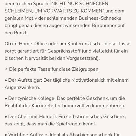
dem frechen Spruch
"NICHT NUR SCHNECKEN
SCHLEIMEN, UM VORWÄRTS ZU KOMMEN"
und dem
genialen Motiv der schleimenden Business-Schnecke
bringt genau diesen augenzwinkernden
Bürohumor
auf
den Punkt.
Confirm your age
Ob im Home-Office oder am Konferenztisch – diese Tasse
sorgt garantiert für Gesprächsstoff (und vielleicht für ein
Are you 18 years old or older?
bisschen Nervosität bei den Vorgesetzten!).
⭐ Die perfekte Tasse für diese Zielgruppen:
No, I'm not
Yes, I am
•
Der Aufsteiger:
Der tägliche Motivationskick mit einem
Augenzwinkern.
•
Der zynische Kollege:
Das perfekte Geschenk, um die
Realität der
Karriereleiter
humorvoll zu kommentieren.
•
Der Chef (mit Humor):
Ein selbstironisches Geschenk,
das zeigt, dass man die Spielregeln kennt.
•
Wichtige Anlässe:
Ideal als
Abschiedsgeschenk
für