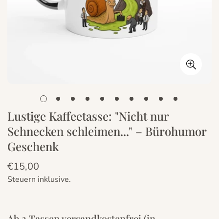
Lustige Kaffeetasse: "Nicht nur
Schnecken schleimen..." – Bürohumor
Geschenk
€15,00
Regulärer
Preis
Steuern inklusive.
Ab 2 Tassen versandkostenfrei (in